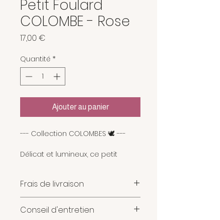
Petit Foulard
COLOMBE - Rose
Prix
17,00 €
Quantité
*
Ajouter au panier
--- Collection COLOMBES 🕊️ ---
Délicat et lumineux, ce petit
foulard en coton imprimé séduit
par son motif raffiné de
Frais de livraison
colombes et de feuillages inspiré
du savoir-faire indien du Block
Les frais de livraison sont calculés
Print.
Conseil d'entretien
automatiquement en fonction du