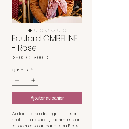
Foulard OMBELINE
- Rose
Prix
Prix
 36,00 € 
18,00 €
original
promotionnel
Quantité
*
Ajouter au panier
Ce foulard se distingue par son
motif floral délicat, imprimé selon
la technique artisanale du Block