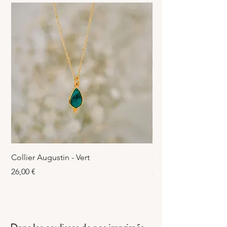
Collier Augustin - Vert
Collier Augustin - Fu
Prix
Prix
26,00 €
26,00 €