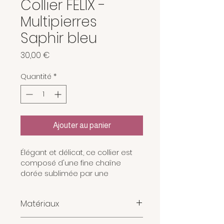
Collier FELIX -
Multipierres
Saphir bleu
Prix
30,00 €
Quantité
*
Ajouter au panier
Élégant et délicat, ce collier est
composé d'une fine chaîne
dorée sublimée par une
succession de perles en saphir
bleu facettées de 2,5 mm.
Matériaux
Les reflets profonds du saphir
contrastent avec l'éclat de l'or
Chaine en laiton paqué or