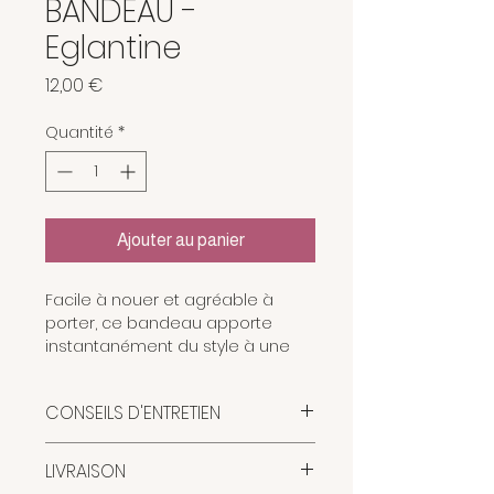
BANDEAU -
Eglantine
Prix
12,00 €
Quantité
*
Ajouter au panier
Facile à nouer et agréable à
porter, ce bandeau apporte
instantanément du style à une
coiffure simple.
CONSEILS D'ENTRETIEN
Dans les cheveux lâchés, autour
d’un chignon ou d’une queue-de-
Nos bandeaux sont imprimés à
cheval, il ajoute une note
LIVRAISON
Jaipur selon la technique
féminine et lumineuse qui