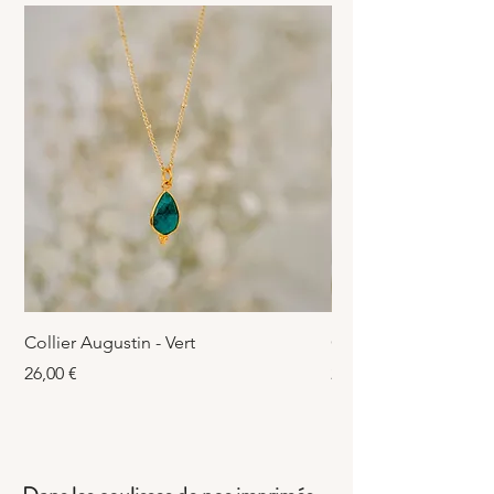
Livraison & Retours.
Collier Augustin - Vert
Collier Augustin - Fu
Prix
Prix
26,00 €
26,00 €