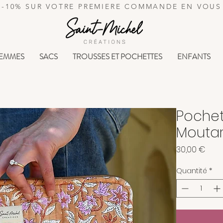
€ | -10% SUR VOTRE PREMIERE COMMANDE EN VO
EMMES
SACS
TROUSSES ET POCHETTES
ENFANTS
Pochet
Mouta
Prix
30,00 €
Quantité
*