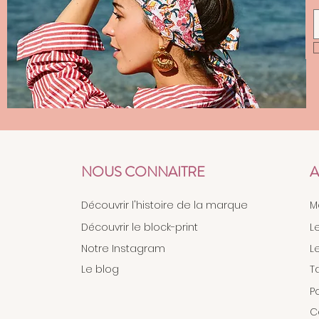
NOUS CONNAITRE
A
Découvrir l'histoire de la marque
M
Découvrir le block-print
L
Notre Instagram
L
Le blog
T
P
C