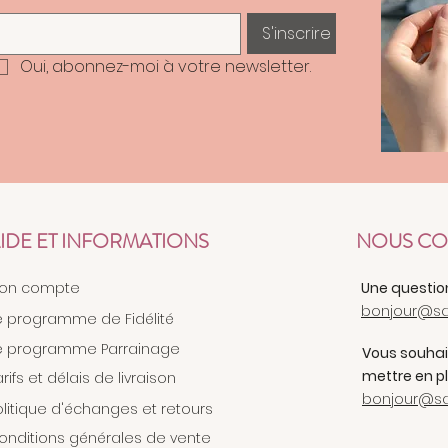
sur votre première commande
S'inscrire
Oui, abonnez-moi à votre newsletter.
IDE ET INFORMATIONS
NOUS CO
on compte
Une questio
bonjour@sa
e programme de Fidélité
e programme Parrainage
Vous souhait
mettre en pl
arifs et délais de livraison
bonjour@sa
olitique d'échanges et retours
onditions générales de vente