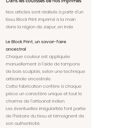
Dans les coulisses de nos imprimés
💛
Le petit plus Place Saint-Michel
Ce col est un accessoire pensé
Nos articles sont réalisés à partir d'un
pour les femmes qui aiment les
tissu Block Print imprimé à la main
belles pièces, le chic facile et les
dans la région de Jaipur, en Inde.
détails qui font la différence.
Le Block Print, un savoir-faire
ancestral
Chaque couleur est appliquée
manuellement à l'aide de tampons
de bois sculptés, selon une technique
artisanale ancestrale.
Cette fabrication confère à chaque
pièce un caractère unique et tout le
charme de l'artisanat indien.
Les éventuelles irrégularités font partie
de l'histoire du tissu et témoignent de
son authenticité.